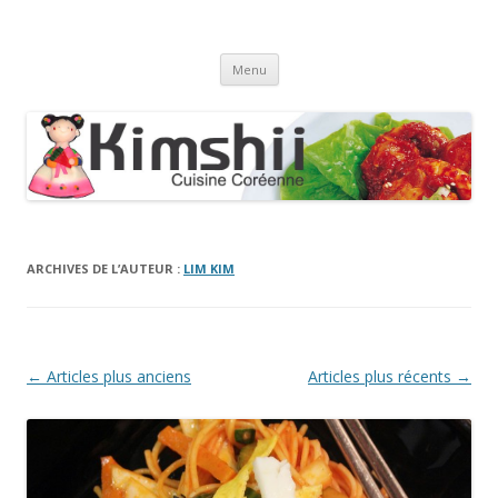
Kimshii
Cuisine coréenne
Aller
Menu
au
contenu
ARCHIVES DE L’AUTEUR :
LIM KIM
Navigation
←
Articles plus anciens
Articles plus récents
→
des
articles