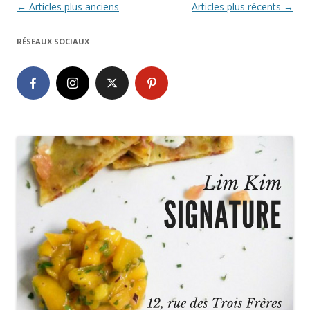
Navigation
←
Articles plus anciens
Articles plus récents
→
des
RÉSEAUX SOCIAUX
articles