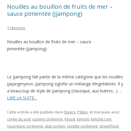
Nouilles au bouillon de fruits de mer –
sauce pimentée (Jjampong)
1 réponse
Nouilles au bouillon de fruits de mer – sauce
pimentée (Jjampong)
Le Jjampong fait partie de la même catégorie que les nouilles
Jjajangmyeon. Jjampong signifie un mélange d’ingrédients. Il y
a beaucoup de style de Jjampong (classique, aux huitres…) …
LIRE LA SUITE...
Cette entrée a été publiée dans
Divers
,
Pâtes
, et marquée avec
corée du sud
,
cuisine coréenne
,
kfood
,
kimshii
,
kimshii.com
,
nourriture coréenne
,
plat coréen
,
recette coréenne
,
streetfood
,