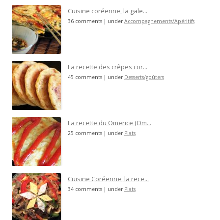
Cuisine coréenne, la gale...
36 comments
|
under
Accompagnements/Apéritifs
La recette des crêpes cor...
45 comments
|
under
Desserts/goûters
La recette du Omerice (Om...
25 comments
|
under
Plats
Cuisine Coréenne, la rece...
34 comments
|
under
Plats