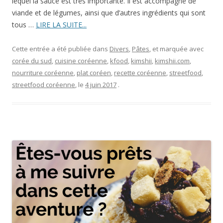
lequel la sauce est très importante. Il est accompagné de
viande et de légumes, ainsi que d’autres ingrédients qui sont
tous …
LIRE LA SUITE...
Cette entrée a été publiée dans
Divers
,
Pâtes
, et marquée avec
corée du sud
,
cuisine coréenne
,
kfood
,
kimshii
,
kimshii.com
,
nourriture coréenne
,
plat coréen
,
recette coréenne
,
streetfood
,
streetfood coréenne
, le
4 juin 2017
.