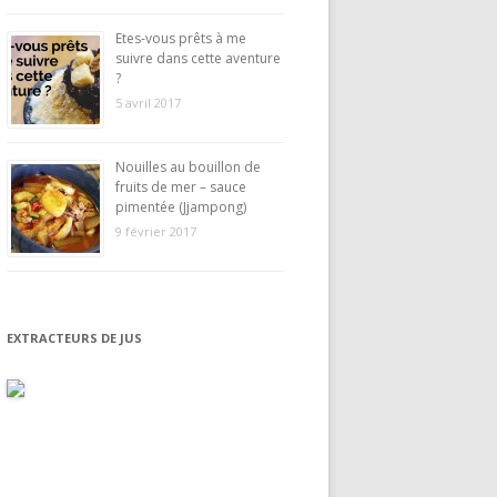
Etes-vous prêts à me
suivre dans cette aventure
?
5 avril 2017
Nouilles au bouillon de
fruits de mer – sauce
pimentée (Jjampong)
9 février 2017
EXTRACTEURS DE JUS