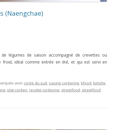
as (Naengchae)
 de légumes de saison accompagné de crevettes ou
 froid, idéal comme entrée en été, et qui est servi en
 marquée avec
corée du sud
,
cuisine coréenne
,
kfood
,
kimshii
,
nne
,
plat coréen
,
recette coréenne
,
streetfood
,
streetfood