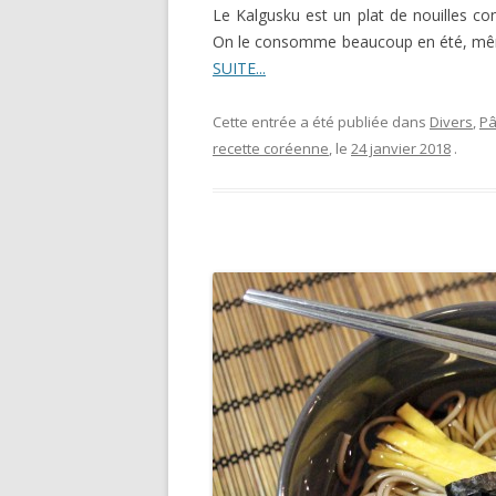
Le Kalgusku est un plat de nouilles c
On le consomme beaucoup en été, même s
SUITE...
Cette entrée a été publiée dans
Divers
,
Pâ
recette coréenne
, le
24 janvier 2018
.