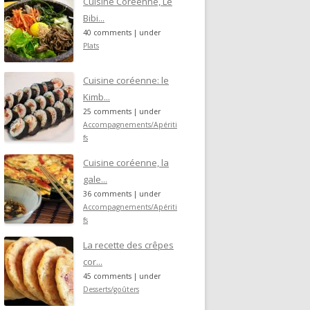
Cuisine Coréenne, Le
Bibi...
40 comments
|
under
Plats
Cuisine coréenne: le
Kimb...
25 comments
|
under
Accompagnements/Apériti
fs
Cuisine coréenne, la
gale...
36 comments
|
under
Accompagnements/Apériti
fs
La recette des crêpes
cor...
45 comments
|
under
Desserts/goûters