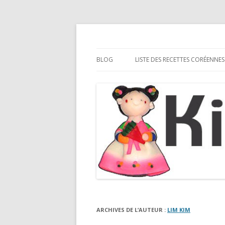
Cuisine coréenne
Kimshii
BLOG
LISTE DES RECETTES CORÉENNES
PLATS
PÂTES
KIMCHI
STREET FOOD CORÉENNE
ACCOMPAGNEMENTS/APÉRITIF
THÉS/BOISSONS
SOUPES
ARCHIVES DE L’AUTEUR :
LIM KIM
DESSERTS/GOÛTERS