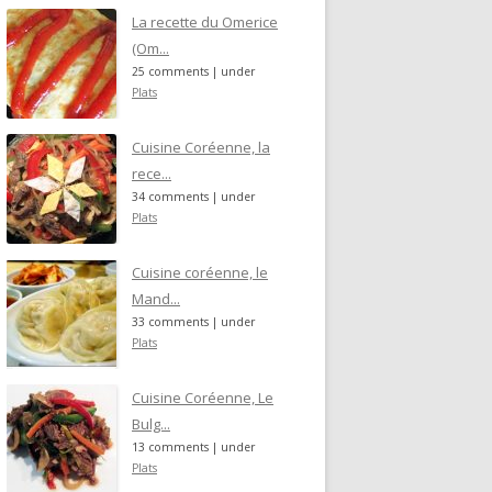
La recette du Omerice
(Om...
25 comments
|
under
Plats
Cuisine Coréenne, la
rece...
34 comments
|
under
Plats
Cuisine coréenne, le
Mand...
33 comments
|
under
Plats
Cuisine Coréenne, Le
Bulg...
13 comments
|
under
Plats