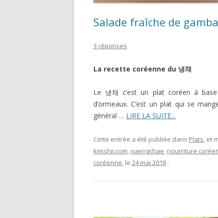
Salade fraîche de gamb
3 réponses
La recette coréenne du
냉채
Le 냉채 c’est un plat coréen à base
d’ormeaux. C’est un plat qui se mange
général …
LIRE LA SUITE...
Cette entrée a été publiée dans
Plats
, et
kimshii.com
,
naengchae
,
nourriture corée
coréenne
, le
24 mai 2018
.