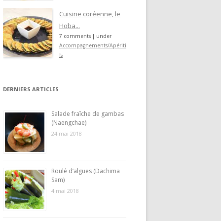
Cuisine coréenne, le
Hoba...
7 comments
|
under
Accompagnements/Apériti
fs
DERNIERS ARTICLES
Salade fraîche de gambas
(Naengchae)
24 mai 2018
Roulé d’algues (Dachima
Sam)
4 mai 2018