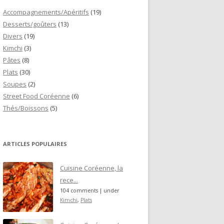
Accompagnements/Apéritifs
(19)
Desserts/goûters
(13)
Divers
(19)
Kimchi
(3)
Pâtes
(8)
Plats
(30)
Soupes
(2)
Street Food Coréenne
(6)
Thés/Boissons
(5)
ARTICLES POPULAIRES
Cuisine Coréenne, la
rece...
104 comments
|
under
Kimchi
,
Plats