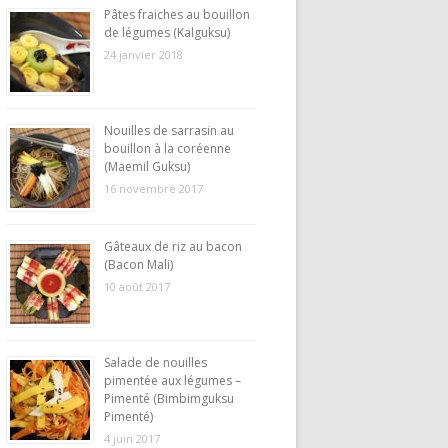
Pâtes fraiches au bouillon
de légumes (Kalguksu)
24 janvier 2018
Nouilles de sarrasin au
bouillon à la coréenne
(Maemil Guksu)
16 novembre 2017
Gâteaux de riz au bacon
(Bacon Mali)
10 août 2017
Salade de nouilles
pimentée aux légumes –
Pimenté (Bimbimguksu
Pimenté)
4 juin 2017