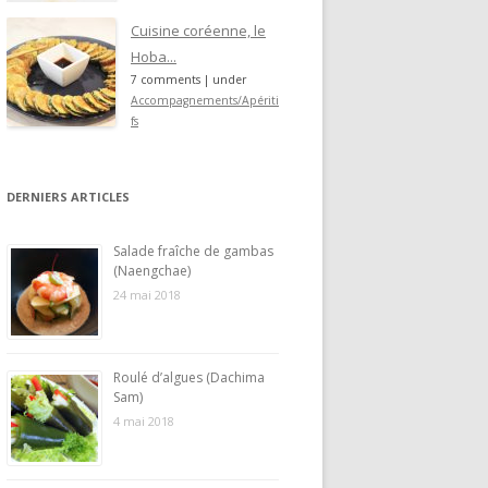
Cuisine coréenne, le
Hoba...
7 comments
|
under
Accompagnements/Apériti
fs
DERNIERS ARTICLES
Salade fraîche de gambas
(Naengchae)
24 mai 2018
Roulé d’algues (Dachima
Sam)
4 mai 2018