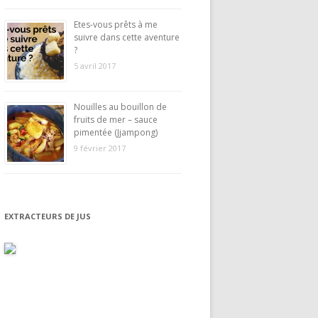
Etes-vous prêts à me
suivre dans cette aventure
?
5 avril 2017
Nouilles au bouillon de
fruits de mer – sauce
pimentée (Jjampong)
9 février 2017
EXTRACTEURS DE JUS