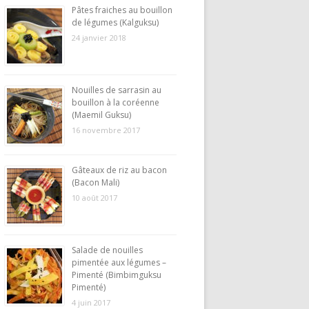
Pâtes fraiches au bouillon
de légumes (Kalguksu)
24 janvier 2018
Nouilles de sarrasin au
bouillon à la coréenne
(Maemil Guksu)
16 novembre 2017
Gâteaux de riz au bacon
(Bacon Mali)
10 août 2017
Salade de nouilles
pimentée aux légumes –
Pimenté (Bimbimguksu
Pimenté)
4 juin 2017