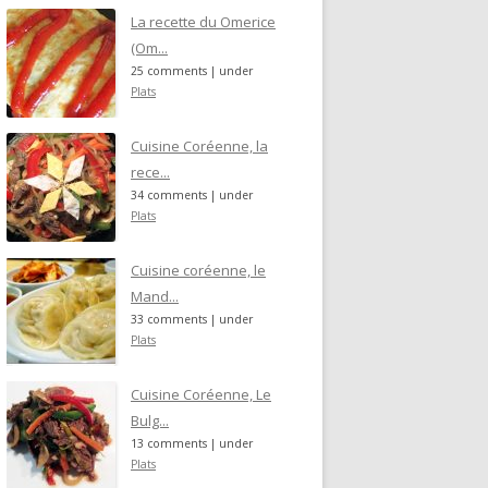
La recette du Omerice
(Om...
25 comments
|
under
Plats
Cuisine Coréenne, la
rece...
34 comments
|
under
Plats
Cuisine coréenne, le
Mand...
33 comments
|
under
Plats
Cuisine Coréenne, Le
Bulg...
13 comments
|
under
Plats