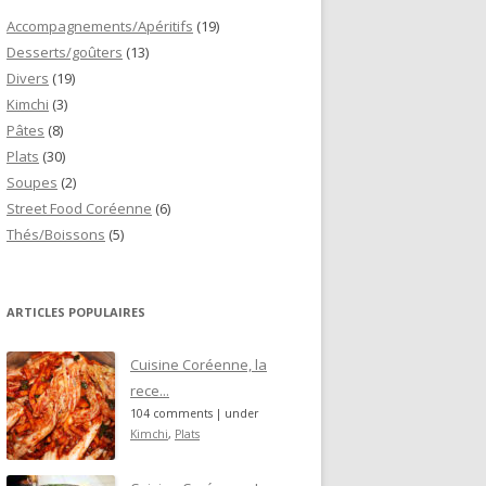
Accompagnements/Apéritifs
(19)
Desserts/goûters
(13)
Divers
(19)
Kimchi
(3)
Pâtes
(8)
Plats
(30)
Soupes
(2)
Street Food Coréenne
(6)
Thés/Boissons
(5)
ARTICLES POPULAIRES
Cuisine Coréenne, la
rece...
104 comments
|
under
Kimchi
,
Plats