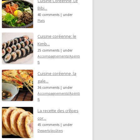
Cuisine Coréenne, Le
Bibi...
40 comments
|
under
Plats
Cuisine coréenne: le
Kimb...
25 comments
|
under
Accompagnements/Apériti
fs
Cuisine coréenne, la
gale...
36 comments
|
under
Accompagnements/Apériti
fs
La recette des crêpes
cor...
45 comments
|
under
Desserts/goûters