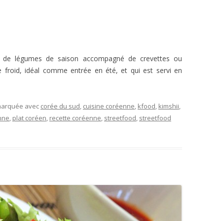
 de légumes de saison accompagné de crevettes ou
 froid, idéal comme entrée en été, et qui est servi en
 marquée avec
corée du sud
,
cuisine coréenne
,
kfood
,
kimshii
,
nne
,
plat coréen
,
recette coréenne
,
streetfood
,
streetfood