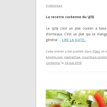
3 réponses
La recette coréenne du
냉채
Le 냉채 c’est un plat coréen à base
d’ormeaux. C’est un plat qui se mange
général …
LIRE LA SUITE...
Cette entrée a été publiée dans
Plats
, et
kimshii.com
,
naengchae
,
nourriture corée
coréenne
, le
24 mai 2018
.