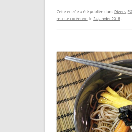
Cette entrée a été publiée dans
Divers
,
Pâ
recette coréenne
, le
24 janvier 2018
.