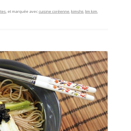
tes
, et marquée avec
cuisine coréenne
,
kimshii
,
lim kim
,