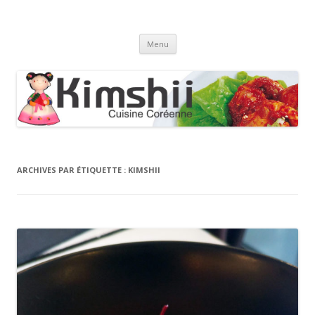
Kimshii
Cuisine coréenne
Aller
Menu
au
contenu
ARCHIVES PAR ÉTIQUETTE :
KIMSHII