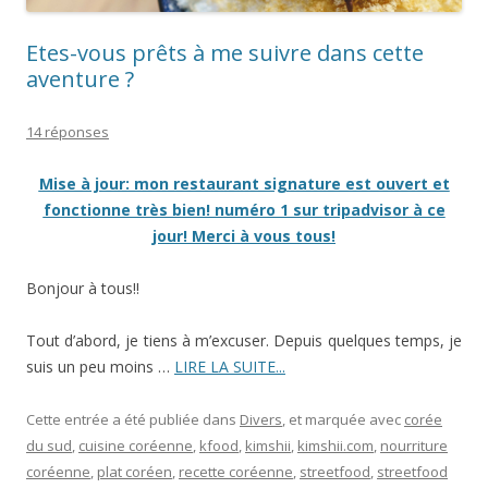
Etes-vous prêts à me suivre dans cette
aventure ?
14 réponses
Mise à jour: mon restaurant signature est ouvert et
fonctionne très bien! numéro 1 sur tripadvisor à ce
jour! Merci à vous tous!
Bonjour à tous!!
Tout d’abord, je tiens à m’excuser. Depuis quelques temps, je
suis un peu moins …
LIRE LA SUITE...
Cette entrée a été publiée dans
Divers
, et marquée avec
corée
du sud
,
cuisine coréenne
,
kfood
,
kimshii
,
kimshii.com
,
nourriture
coréenne
,
plat coréen
,
recette coréenne
,
streetfood
,
streetfood