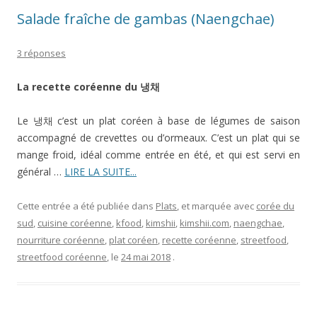
Salade fraîche de gambas (Naengchae)
3 réponses
La recette coréenne du
냉채
Le 냉채 c’est un plat coréen à base de légumes de saison
accompagné de crevettes ou d’ormeaux. C’est un plat qui se
mange froid, idéal comme entrée en été, et qui est servi en
général …
LIRE LA SUITE...
Cette entrée a été publiée dans
Plats
, et marquée avec
corée du
sud
,
cuisine coréenne
,
kfood
,
kimshii
,
kimshii.com
,
naengchae
,
nourriture coréenne
,
plat coréen
,
recette coréenne
,
streetfood
,
streetfood coréenne
, le
24 mai 2018
.