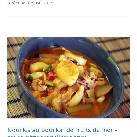
coréenne
, le
5 avril 2017
.
Nouilles au bouillon de fruits de mer –