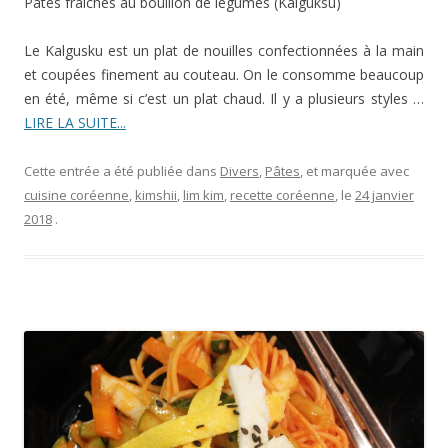
Pâtes fraiches au bouillon de légumes (Kalguksu)
Le Kalgusku est un plat de nouilles confectionnées à la main
et coupées finement au couteau. On le consomme beaucoup
en été, même si c’est un plat chaud. Il y a plusieurs styles …
LIRE LA SUITE...
Cette entrée a été publiée dans
Divers
,
Pâtes
, et marquée avec
cuisine coréenne
,
kimshii
,
lim kim
,
recette coréenne
, le
24 janvier
2018
.