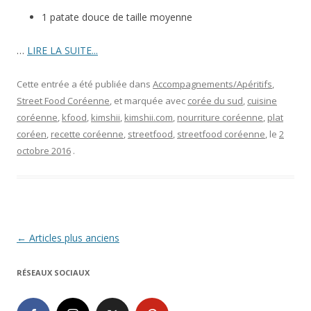
1 patate douce de taille moyenne
…
LIRE LA SUITE...
Cette entrée a été publiée dans
Accompagnements/Apéritifs
,
Street Food Coréenne
, et marquée avec
corée du sud
,
cuisine
coréenne
,
kfood
,
kimshii
,
kimshii.com
,
nourriture coréenne
,
plat
coréen
,
recette coréenne
,
streetfood
,
streetfood coréenne
, le
2
octobre 2016
.
Navigation
←
Articles plus anciens
des
RÉSEAUX SOCIAUX
articles