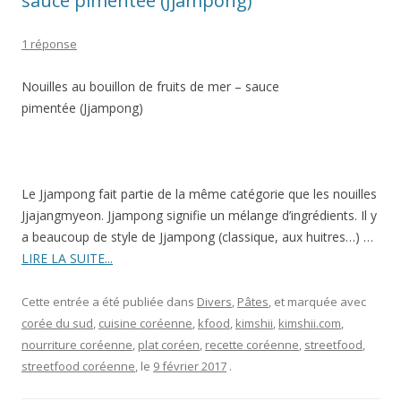
sauce pimentée (Jjampong)
1 réponse
Nouilles au bouillon de fruits de mer – sauce
pimentée (Jjampong)
Le Jjampong fait partie de la même catégorie que les nouilles
Jjajangmyeon. Jjampong signifie un mélange d’ingrédients. Il y
a beaucoup de style de Jjampong (classique, aux huitres…) …
LIRE LA SUITE...
Cette entrée a été publiée dans
Divers
,
Pâtes
, et marquée avec
corée du sud
,
cuisine coréenne
,
kfood
,
kimshii
,
kimshii.com
,
nourriture coréenne
,
plat coréen
,
recette coréenne
,
streetfood
,
streetfood coréenne
, le
9 février 2017
.