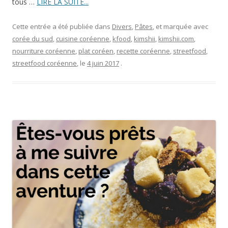
tous …
LIRE LA SUITE...
Cette entrée a été publiée dans
Divers
,
Pâtes
, et marquée avec
corée du sud
,
cuisine coréenne
,
kfood
,
kimshii
,
kimshii.com
,
nourriture coréenne
,
plat coréen
,
recette coréenne
,
streetfood
,
streetfood coréenne
, le
4 juin 2017
.