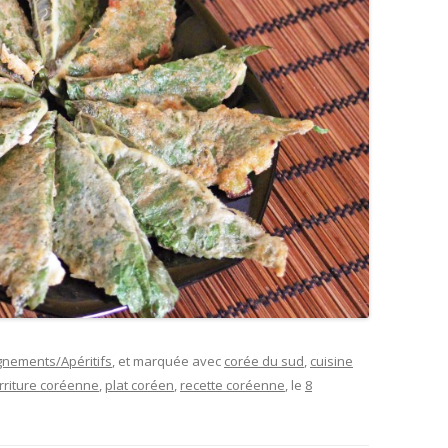
nements/Apéritifs
, et marquée avec
corée du sud
,
cuisine
rriture coréenne
,
plat coréen
,
recette coréenne
, le
8