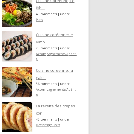
Cuisine Coréenne, Le
Bibi...
40 comments
|
under
Plats
Cuisine coréenne: le
Kimb...
25 comments
|
under
Accompagnements/Apériti
fs
Cuisine coréenne, la
gale...
36 comments
|
under
Accompagnements/Apériti
fs
La recette des crêpes
cor...
45 comments
|
under
Desserts/goûters