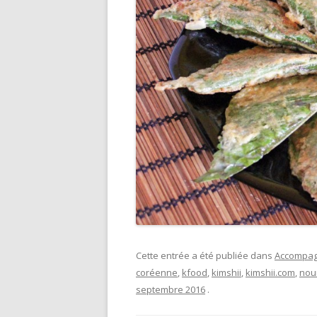
Cette entrée a été publiée dans
Accompag
coréenne
,
kfood
,
kimshii
,
kimshii.com
,
nou
septembre 2016
.