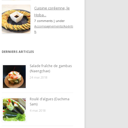
Cuisine coréenne, le
Hoba...
7 comments
|
under
Accompagnements/Apériti
fs
DERNIERS ARTICLES
Salade fraîche de gambas
(Naengchae)
24 mai 2018
Roulé d’algues (Dachima
Sam)
4 mai 2018