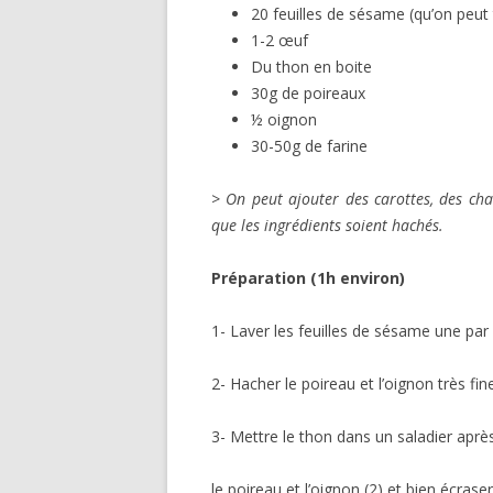
20 feuilles de sésame (qu’on peut
1-2 œuf
Du thon en boite
30g de poireaux
½ oignon
30-50g de farine
> On peut ajouter des carottes, des cha
que les ingrédients soient hachés.
Préparation (1h environ)
1- Laver les feuilles de sésame une par
2- Hacher le poireau et l’oignon très fi
3- Mettre le thon dans un saladier après 
le poireau et l’oignon (2) et bien écrase