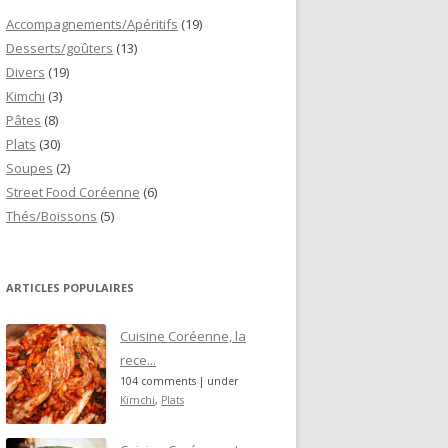
Accompagnements/Apéritifs
(19)
Desserts/goûters
(13)
Divers
(19)
Kimchi
(3)
Pâtes
(8)
Plats
(30)
Soupes
(2)
Street Food Coréenne
(6)
Thés/Boissons
(5)
ARTICLES POPULAIRES
Cuisine Coréenne, la
rece...
104 comments
|
under
Kimchi
,
Plats