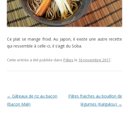
Ce plat se mange froid. Au Japon, il existe une autre recette
qui ressemble à celle-ci, il s’agit du Soba.
Cette entrée a été publiée dans
Pâtes
le
16 novembre 2017
.
Navigation
←
Gâteaux de riz au bacon
Pâtes fraiches au bouillon de
des
(Bacon Mali)
légumes (Kalguksu)
→
articles