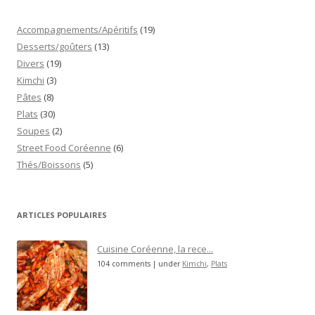
Accompagnements/Apéritifs
(19)
Desserts/goûters
(13)
Divers
(19)
Kimchi
(3)
Pâtes
(8)
Plats
(30)
Soupes
(2)
Street Food Coréenne
(6)
Thés/Boissons
(5)
ARTICLES POPULAIRES
Cuisine Coréenne, la rece...
104 comments
|
under
Kimchi
,
Plats