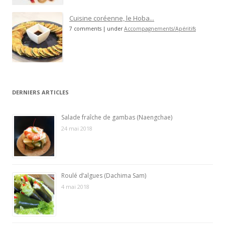
Cuisine coréenne, le Hoba...
7 comments
|
under
Accompagnements/Apéritifs
DERNIERS ARTICLES
Salade fraîche de gambas (Naengchae)
24 mai 2018
Roulé d’algues (Dachima Sam)
4 mai 2018