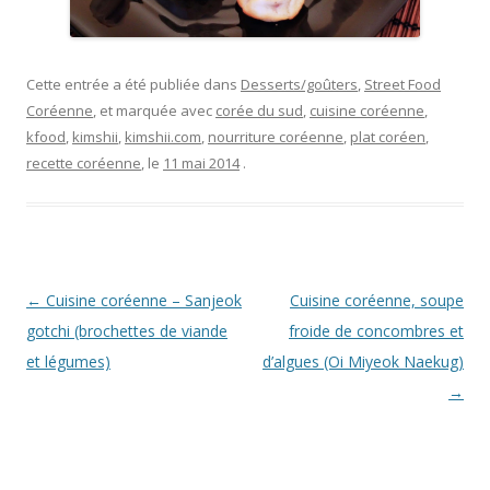
Cette entrée a été publiée dans
Desserts/goûters
,
Street Food
Coréenne
, et marquée avec
corée du sud
,
cuisine coréenne
,
kfood
,
kimshii
,
kimshii.com
,
nourriture coréenne
,
plat coréen
,
recette coréenne
, le
11 mai 2014
.
Navigation
←
Cuisine coréenne – Sanjeok
Cuisine coréenne, soupe
des
gotchi (brochettes de viande
froide de concombres et
articles
et légumes)
d’algues (Oi Miyeok Naekug)
→