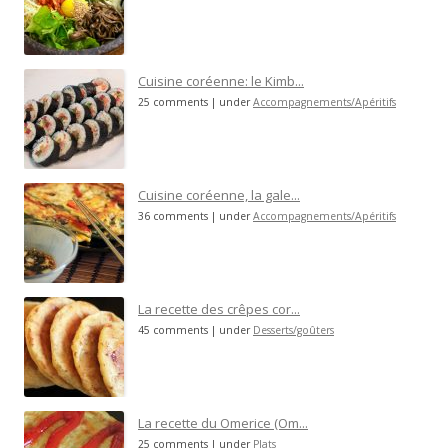
Cuisine coréenne: le Kimb...
25 comments
|
under
Accompagnements/Apéritifs
Cuisine coréenne, la gale...
36 comments
|
under
Accompagnements/Apéritifs
La recette des crêpes cor...
45 comments
|
under
Desserts/goûters
La recette du Omerice (Om...
25 comments
|
under
Plats