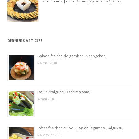
7 comments
|
under
Accompagnements/Apéritifs
DERNIERS ARTICLES
Salade fraîche de gambas (Naengchae)
24 mai 2018
Roulé d’algues (Dachima Sam)
4 mai 2018
Pâtes fraiches au bouillon de légumes (Kalguksu)
24 janvier 2018