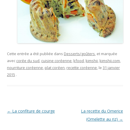
Cette entrée a été publiée dans
Desserts/goûters
, et marquée
avec
corée du sud
,
cuisine coréenne
,
kfood
,
kimshii
,
kimshii.com
,
nourriture coréenne
,
plat coréen
,
recette coréenne
, le
31 janvier
2015
.
Navigation
←
La confiture de courge
La recette du Omerice
des
(Omelette au riz)
→
articles