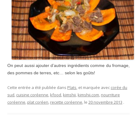
On peut aussi ajouter d’autres ingrédients comme du fromage,
des pommes de terres, etc… selon les goûts!
Cette entrée a été publiée dans
Plats
, et marquée avec
corée du
sud
,
cuisine coréenne
,
kfood
,
kimshii
,
kimshii.com
,
nourriture
coréenne
,
plat coréen
,
recette coréenne
, le
20 novembre 2013
.