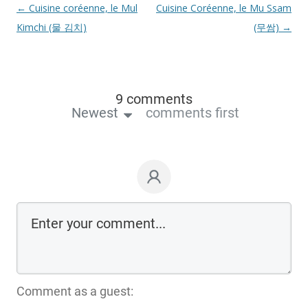
Navigation
←
Cuisine coréenne, le Mul
Cuisine Coréenne, le Mu Ssam
des
Kimchi (물 김치)
(무쌈)
→
articles
9 comments
Newest
comments first
Comment as a guest: