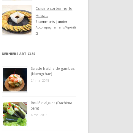
Cuisine coréenne, le
Hoba...
7 comments
|
under
Accompagnements/Apériti
fs
DERNIERS ARTICLES
Salade fraîche de gambas
(Naengchae)
24 mai 2018
Roulé d’algues (Dachima
Sam)
4 mai 2018