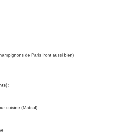
hampignons de Paris iront aussi bien)
ts):
our cuisine (Matsul)
me