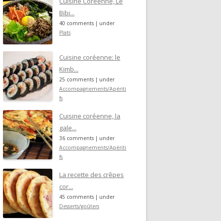
Cuisine Coréenne, Le
Bibi...
40 comments
|
under
Plats
Cuisine coréenne: le
Kimb...
25 comments
|
under
Accompagnements/Apériti
fs
Cuisine coréenne, la
gale...
36 comments
|
under
Accompagnements/Apériti
fs
La recette des crêpes
cor...
45 comments
|
under
Desserts/goûters