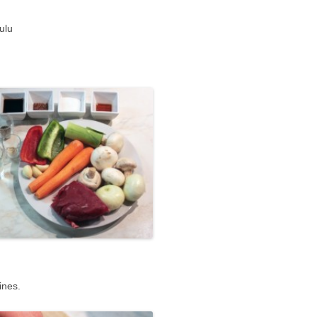
ulu
ines.