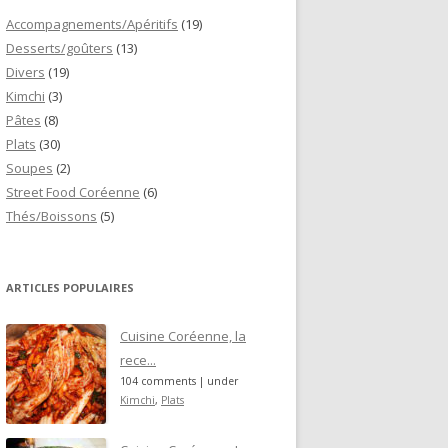
Accompagnements/Apéritifs
(19)
Desserts/goûters
(13)
Divers
(19)
Kimchi
(3)
Pâtes
(8)
Plats
(30)
Soupes
(2)
Street Food Coréenne
(6)
Thés/Boissons
(5)
ARTICLES POPULAIRES
Cuisine Coréenne, la
rece...
104 comments
|
under
Kimchi
,
Plats