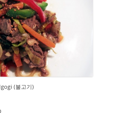
ulgogi (불고기)
)