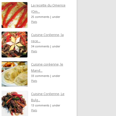
La recette du Omerice
(Om...
25 comments
|
under
Plats
Cuisine Coréenne, la
rece...
34 comments
|
under
Plats
Cuisine coréenne, le
Mand...
33 comments
|
under
Plats
Cuisine Coréenne, Le
Bulg...
13 comments
|
under
Plats