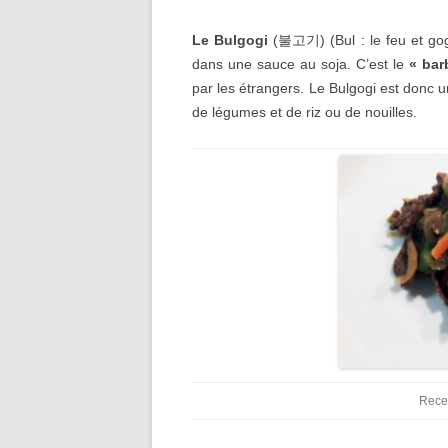
Le Bulgogi
(불고기)
(
Bul : le feu et g
o
dans une sauce au soja. C’est le
« bar
par les étrangers. Le Bulgogi est donc
de légumes et de riz ou de nouilles.
Recet