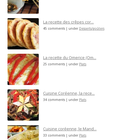
La recette des crêpes cor...
45 comments
|
under
Desserts/goûters
La recette du Omerice (Om...
25 comments
|
under
Plats
Cuisine Coréenne, la rece...
34 comments
|
under
Plats
Cuisine coréenne, le Mand...
33 comments
|
under
Plats