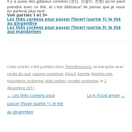
Il y a aussi des gâteaux coréens (
qu’on peut
경단,
인절미,
전병
)
prendre avec ce thé, et c’est délicieux! Je pense que je vous
en parlerai plus tard…
Voir parties 1 et 3=
Les thés coréens pour passer l’hiver! (partie 1): le thé
au gingembre
Les thés coréens pour passer l’hiver! (partie 3): le thé
aux mandarines
Cette entrée a été publiée dans
Thés/Boissons
, et marquée avec
corée du sud
,
cuisine coréenne
,
kfood
,
kimshii
,
kimshii.com
,
nourriture coréenne
,
plat coréen
,
recette coréenne
, le
2
décembre 2011
.
Navigation
←
Les thés coréens pour
La K-Food arrive!
→
des
passer l’hiver! (partie 1): le thé
articles
au gingembre