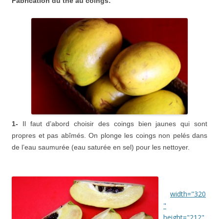
Fabrication du thé au coings:
1-
Il faut d’abord choisir des coings bien jaunes qui sont
propres et pas abîmés.
On plonge les coings non pelés dans
de l’eau saumurée (eau saturée en sel) pour les nettoyer.
width="320
"
height="212"