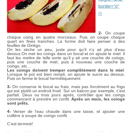
border="0"
/>
2-
On coupe
chaque coing en quatre morceaux. Puis on coupe chaque
quart en fines tranches. La forme doit faire penser à des
feuilles de Ginkgo.
On les sèche un peu, juste pour qu’il n’y ait plus d’eau
dessus.On met les coings dans un bocal et on ajoute le miel. Il
faut les mettre de telle sorte qu’il y ait une couche de coings,
puis une couche de miel, puis à nouveau une couche de
coings, etc…
Les coings doivent tremper complètement dans le miel
.
Lorsque le pot est bien rempli, on ajoute le sucre au dessus.
Puis on ferme le bocal hermétiquement
3-
On conserve le bocal au frais, mais pas forcément au frigo
qui est plutôt un endroit froid. Sur un balcon par exemple, c’est
parfait. Deux ou trois jours après, contrôler que les coings
commencent à prendre en confit.
Après un mois, les coings
sont prêts.
4-
Verser de l’eau chaude dans une tasse, et ajouter une
cuillère à soupe de coings confit.
C’est terminé!