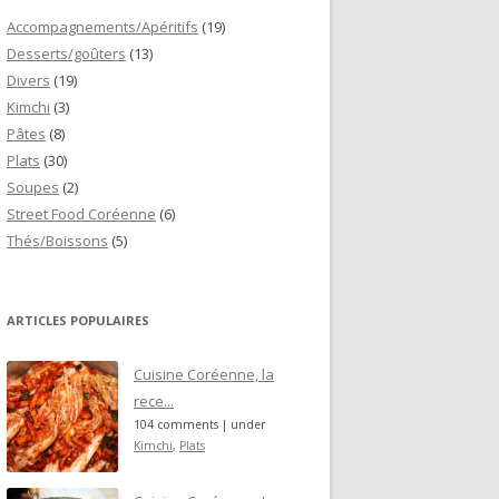
Accompagnements/Apéritifs
(19)
Desserts/goûters
(13)
Divers
(19)
Kimchi
(3)
Pâtes
(8)
Plats
(30)
Soupes
(2)
Street Food Coréenne
(6)
Thés/Boissons
(5)
ARTICLES POPULAIRES
Cuisine Coréenne, la
rece...
104 comments
|
under
Kimchi
,
Plats