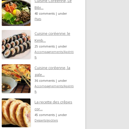
Cuisine Coréenne, Le
Bibi...
40 comments
|
under
Plats
Cuisine coréenne: le
Kimb...
25 comments
|
under
Accompagnements/Apériti
fs
Cuisine coréenne, la
gale...
36 comments
|
under
Accompagnements/Apériti
fs
La recette des crêpes
cor...
45 comments
|
under
Desserts/goûters