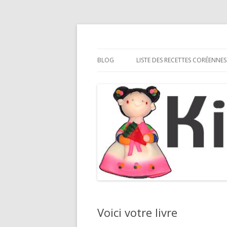
Cuisine coréenne
Kimshii
BLOG
LISTE DES RECETTES CORÉENNES
PLATS
PÂTES
KIMCHI
STREET FOOD CORÉENNE
ACCOMPAGNEMENTS/APÉRITIF
THÉS/BOISSONS
SOUPES
Voici votre livre
DESSERTS/GOÛTERS