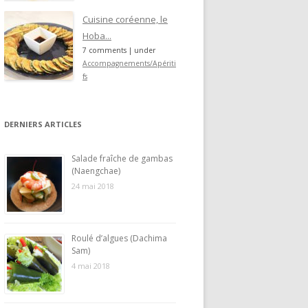
Cuisine coréenne, le
Hoba...
7 comments
|
under
Accompagnements/Apériti
fs
DERNIERS ARTICLES
Salade fraîche de gambas
(Naengchae)
24 mai 2018
Roulé d’algues (Dachima
Sam)
4 mai 2018