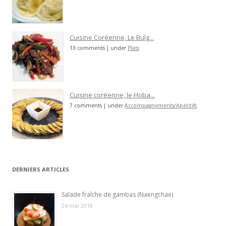
Cuisine Coréenne, Le Bulg...
13 comments
|
under
Plats
Cuisine coréenne, le Hoba...
7 comments
|
under
Accompagnements/Apéritifs
DERNIERS ARTICLES
Salade fraîche de gambas (Naengchae)
24 mai 2018