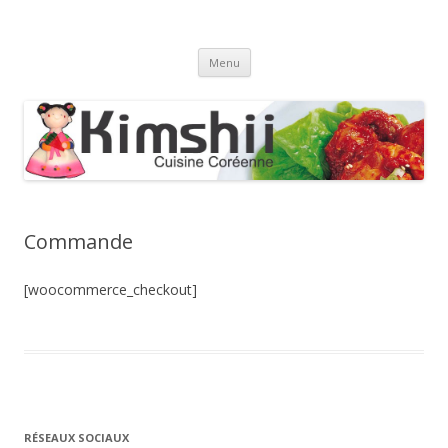
Kimshii
Cuisine coréenne
Aller
Menu
au
contenu
Commande
[woocommerce_checkout]
RÉSEAUX SOCIAUX